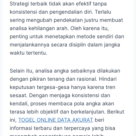
Strategi terbaik tidak akan efektif tanpa
konsistensi dan pengendalian diri. Terlalu
sering mengubah pendekatan justru membuat
analisa kehilangan arah. Oleh karena itu,
penting untuk menetapkan metode sendiri dan
menjalankannya secara disiplin dalam jangka
waktu tertentu.
Selain itu, analisa angka sebaiknya dilakukan
dengan pikiran tenang dan rasional. Hindari
keputusan tergesa-gesa hanya karena tren
sesaat. Dengan menjaga konsistensi dan
kendali, proses membaca pola angka akan
terasa lebih objektif dan berkelanjutan. Berikut
ini,
TOGEL ONLINE DATA AKURAT
beri
informasi terbaru dan terpercaya yang bisa