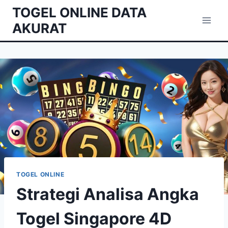
Skip
TOGEL ONLINE DATA
to
AKURAT
content
TOGEL ONLINE
Strategi Analisa Angka
Togel Singapore 4D