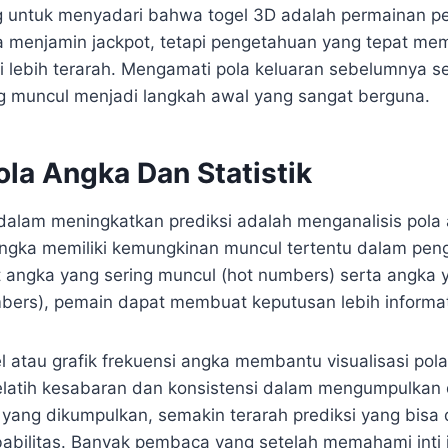
ing untuk menyadari bahwa togel 3D adalah permainan p
 menjamin jackpot, tetapi pengetahuan yang tepat m
 lebih terarah. Mengamati pola keluaran sebelumnya s
g muncul menjadi langkah awal yang sangat berguna.
ola Angka Dan Statistik
 dalam meningkatkan prediksi adalah menganalisis pola
p angka memiliki kemungkinan muncul tertentu dalam pen
angka yang sering muncul (hot numbers) serta angka 
bers), pemain dapat membuat keputusan lebih informat
 atau grafik frekuensi angka membantu visualisasi pol
melatih kesabaran dan konsistensi dalam mengumpulkan
 yang dikumpulkan, semakin terarah prediksi yang bisa 
abilitas. Banyak pembaca yang setelah memahami inti 