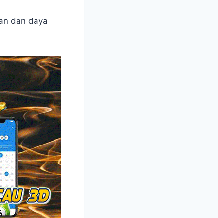
aan dan daya