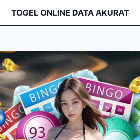
TOGEL ONLINE DATA AKURAT