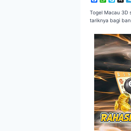
a
h
k
c
a
y
Togel Macau 3D s
e
t
p
tariknya bagi ba
b
s
e
o
A
o
p
k
p