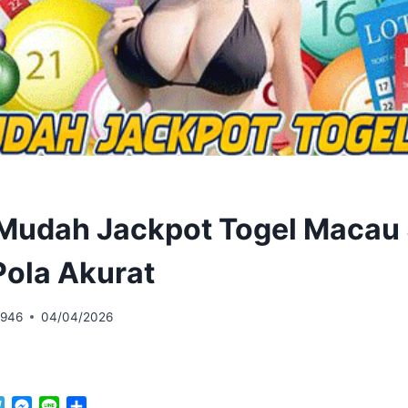
Mudah Jackpot Togel Macau
ola Akurat
u946
04/04/2026
T
M
L
S