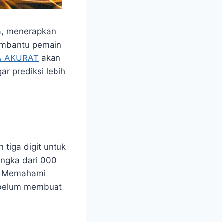
a, menerapkan
membantu pemain
A AKURAT
akan
r prediksi lebih
tiga digit untuk
angka dari 000
i. Memahami
sebelum membuat