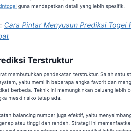
kintogel
guna mendapatkan detail yang lebih spesifik.
a:
Cara Pintar Menyusun Prediksi Togel 
pat
rediksi Terstruktur
urat membutuhkan pendekatan terstruktur. Salah satu st
system, yaitu memilih beberapa angka favorit dan me
iket berbeda. Teknik ini memungkinkan peluang lebih b
a meski risiko tetap ada.
ekatan balancing number juga efektif, yaitu menyeimba
genap atau tinggi dan rendah. Strategi ini memanfaatka
uncul secara seimbang, sehingga prediksi lebih rasion