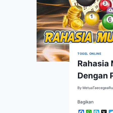
TOGEL ONLINE
Rahasia 
Dengan P
By
MetuaTaecegeaR
Bagikan
F
W
S
X