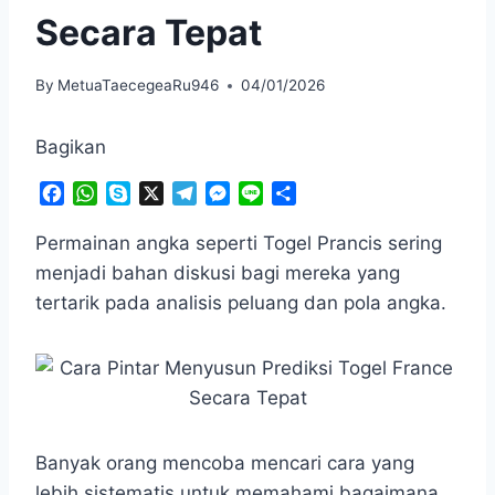
Secara Tepat
By
MetuaTaecegeaRu946
04/01/2026
Bagikan
F
W
S
X
T
M
L
S
a
h
k
e
e
i
h
c
a
y
l
s
n
a
Permainan angka seperti Togel Prancis sering
e
t
p
e
s
e
r
menjadi bahan diskusi bagi mereka yang
b
s
e
g
e
e
tertarik pada analisis peluang dan pola angka.
o
A
r
n
o
p
a
g
k
p
m
e
r
Banyak orang mencoba mencari cara yang
lebih sistematis untuk memahami bagaimana