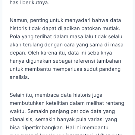
hasil berikutnya.
Namun, penting untuk menyadari bahwa data
historis tidak dapat dijadikan patokan mutlak.
Pola yang terlihat dalam masa lalu tidak selalu
akan terulang dengan cara yang sama di masa
depan. Oleh karena itu, data ini sebaiknya
hanya digunakan sebagai referensi tambahan
untuk membantu memperluas sudut pandang
analisis.
Selain itu, membaca data historis juga
membutuhkan ketelitian dalam melihat rentang
waktu. Semakin panjang periode data yang
dianalisis, semakin banyak pula variasi yang
bisa dipertimbangkan. Hal ini membantu