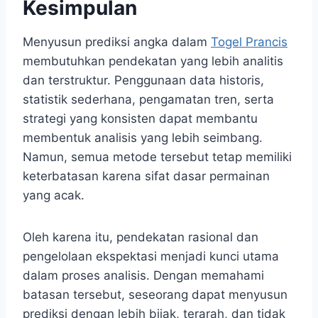
Kesimpulan
Menyusun prediksi angka dalam
Togel Prancis
membutuhkan pendekatan yang lebih analitis
dan terstruktur. Penggunaan data historis,
statistik sederhana, pengamatan tren, serta
strategi yang konsisten dapat membantu
membentuk analisis yang lebih seimbang.
Namun, semua metode tersebut tetap memiliki
keterbatasan karena sifat dasar permainan
yang acak.
Oleh karena itu, pendekatan rasional dan
pengelolaan ekspektasi menjadi kunci utama
dalam proses analisis. Dengan memahami
batasan tersebut, seseorang dapat menyusun
prediksi dengan lebih bijak, terarah, dan tidak