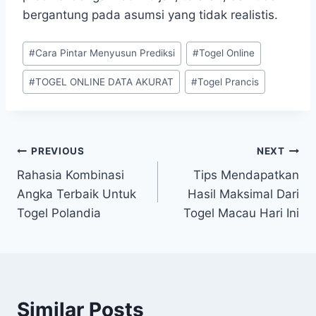
bergantung pada asumsi yang tidak realistis.
Post
#
Cara Pintar Menyusun Prediksi
#
Togel Online
Tags:
#
TOGEL ONLINE DATA AKURAT
#
Togel Prancis
Post
PREVIOUS
NEXT
Rahasia Kombinasi
Tips Mendapatkan
navigation
Angka Terbaik Untuk
Hasil Maksimal Dari
Togel Polandia
Togel Macau Hari Ini
Similar Posts