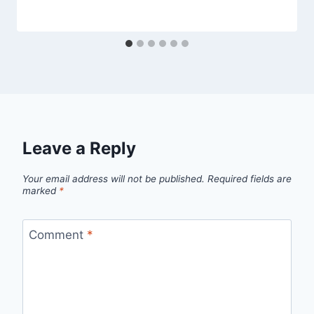
Leave a Reply
Your email address will not be published.
Required fields are
marked
*
Comment
*