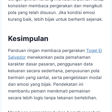
konsisten membaca pergerakan dan mengikuti
pola yang telah disusun. Jika kondisi emosi
kurang baik, lebih bijak untuk berhenti sejenak.
Kesimpulan
Panduan ringan membaca pergerakan
Togel El
Salvador
menekankan pada pemahaman
karakter dasar pasaran, penggunaan data
keluaran secara sederhana, penyusunan pola
bermain yang santai, serta pengelolaan modal
dan emosi yang bijak. Pendekatan ini
membantu pemain menikmati permainan
secara lebih logis tanpa tekanan berlebihan.