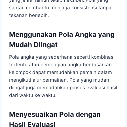
santai membantu menjaga konsistensi tanpa
tekanan berlebih.
Menggunakan Pola Angka yang
Mudah Diingat
Pola angka yang sederhana seperti kombinasi
tertentu atau pembagian angka berdasarkan
kelompok dapat memudahkan pemain dalam
mengikuti alur permainan. Pola yang mudah
diingat juga memudahkan proses evaluasi hasil
dari waktu ke waktu.
Menyesuaikan Pola dengan
Hasil Evaluasi