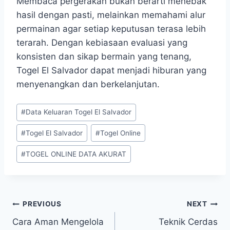
Membaca pergerakan bukan berarti menebak
hasil dengan pasti, melainkan memahami alur
permainan agar setiap keputusan terasa lebih
terarah. Dengan kebiasaan evaluasi yang
konsisten dan sikap bermain yang tenang,
Togel El Salvador dapat menjadi hiburan yang
menyenangkan dan berkelanjutan.
Post
#
Data Keluaran Togel El Salvador
Tags:
#
Togel El Salvador
#
Togel Online
#
TOGEL ONLINE DATA AKURAT
Post
PREVIOUS
NEXT
Cara Aman Mengelola
Teknik Cerdas
navigation