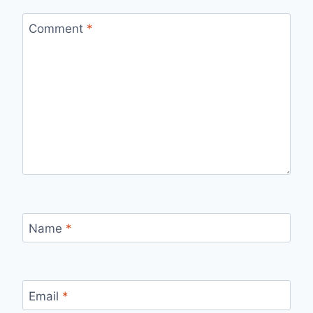
Comment
*
Name
*
Email
*