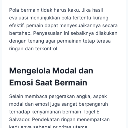
Pola bermain tidak harus kaku. Jika hasil
evaluasi menunjukkan pola tertentu kurang
efektif, pemain dapat menyesuaikannya secara
bertahap. Penyesuaian ini sebaiknya dilakukan
dengan tenang agar permainan tetap terasa
ringan dan terkontrol.
Mengelola Modal dan
Emosi Saat Bermain
Selain membaca pergerakan angka, aspek
modal dan emosi juga sangat berpengaruh
terhadap kenyamanan bermain Togel El
Salvador. Pendekatan ringan menempatkan
keduanya sebagai prioritas utama.