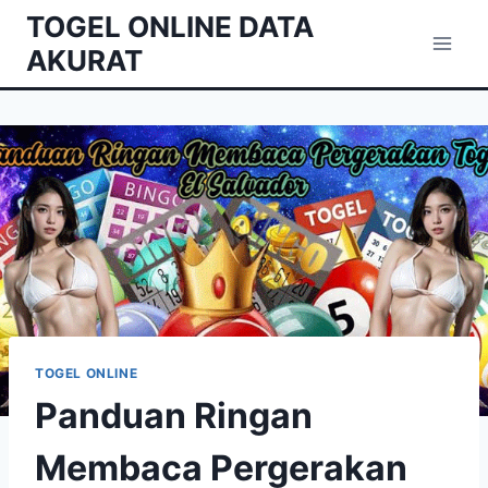
Skip
TOGEL ONLINE DATA
to
AKURAT
content
TOGEL ONLINE
Panduan Ringan
Membaca Pergerakan