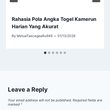
Rahasia Pola Angka Togel Kamerun
Harian Yang Akurat
By
MetuaTaecegeaRu946
01/13/2026
Leave a Reply
Your email address will not be published.
Required fields are
marked
*