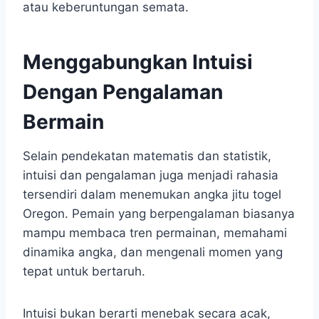
atau keberuntungan semata.
Menggabungkan Intuisi
Dengan Pengalaman
Bermain
Selain pendekatan matematis dan statistik,
intuisi dan pengalaman juga menjadi rahasia
tersendiri dalam menemukan angka jitu togel
Oregon. Pemain yang berpengalaman biasanya
mampu membaca tren permainan, memahami
dinamika angka, dan mengenali momen yang
tepat untuk bertaruh.
Intuisi bukan berarti menebak secara acak,