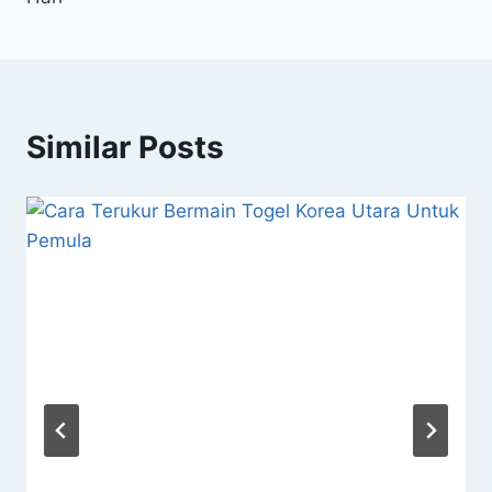
Similar Posts