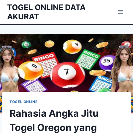
Skip
TOGEL ONLINE DATA
to
AKURAT
content
TOGEL ONLINE
Rahasia Angka Jitu
Togel Oregon yang