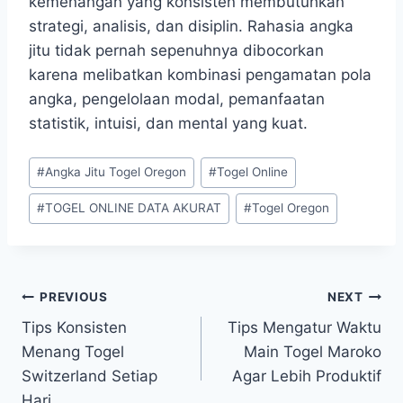
kemenangan yang konsisten membutuhkan
strategi, analisis, dan disiplin. Rahasia angka
jitu tidak pernah sepenuhnya dibocorkan
karena melibatkan kombinasi pengamatan pola
angka, pengelolaan modal, pemanfaatan
statistik, intuisi, dan mental yang kuat.
Post
#
Angka Jitu Togel Oregon
#
Togel Online
Tags:
#
TOGEL ONLINE DATA AKURAT
#
Togel Oregon
Post
PREVIOUS
NEXT
Tips Konsisten
Tips Mengatur Waktu
navigation
Menang Togel
Main Togel Maroko
Switzerland Setiap
Agar Lebih Produktif
Hari