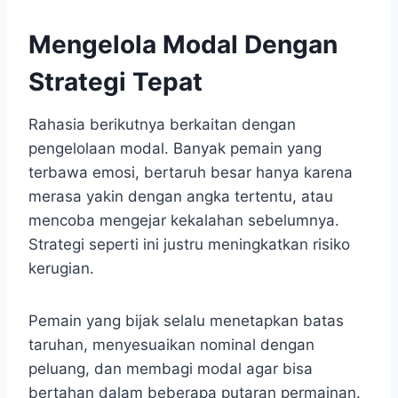
Mengelola Modal Dengan
Strategi Tepat
Rahasia berikutnya berkaitan dengan
pengelolaan modal. Banyak pemain yang
terbawa emosi, bertaruh besar hanya karena
merasa yakin dengan angka tertentu, atau
mencoba mengejar kekalahan sebelumnya.
Strategi seperti ini justru meningkatkan risiko
kerugian.
Pemain yang bijak selalu menetapkan batas
taruhan, menyesuaikan nominal dengan
peluang, dan membagi modal agar bisa
bertahan dalam beberapa putaran permainan.