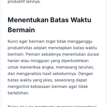
produktif lainnya.
Menentukan Batas Waktu
Bermain
Kunci agar bermain togel tidak mengganggu
produktivitas adalah menetapkan batas waktu
bermain. Pemain sebaiknya menentukan durasi
harian atau mingguan yang diperbolehkan
untuk memeriksa angka, memasang taruhan,
dan menganalisis hasil sebelumnya. Dengan
batas waktu yang jelas, seseorang dapat
mengontrol kebiasaan bermain agar tidak
berlebihan.
Batas ini juga membantu menjaga konsentrasi