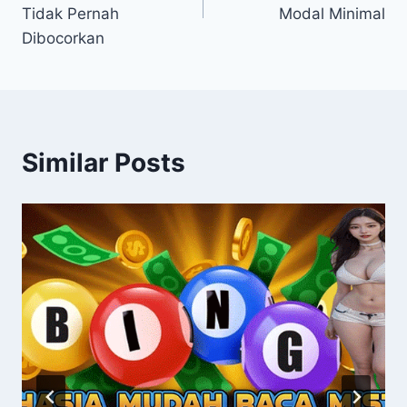
Tidak Pernah
Modal Minimal
Dibocorkan
Similar Posts