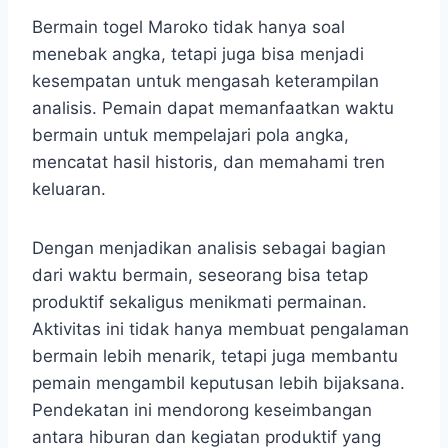
Bermain togel Maroko tidak hanya soal
menebak angka, tetapi juga bisa menjadi
kesempatan untuk mengasah keterampilan
analisis. Pemain dapat memanfaatkan waktu
bermain untuk mempelajari pola angka,
mencatat hasil historis, dan memahami tren
keluaran.
Dengan menjadikan analisis sebagai bagian
dari waktu bermain, seseorang bisa tetap
produktif sekaligus menikmati permainan.
Aktivitas ini tidak hanya membuat pengalaman
bermain lebih menarik, tetapi juga membantu
pemain mengambil keputusan lebih bijaksana.
Pendekatan ini mendorong keseimbangan
antara hiburan dan kegiatan produktif yang