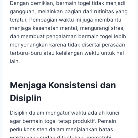
Dengan demikian, bermain togel tidak menjadi
gangguan, melainkan bagian dari rutinitas yang
teratur. Pembagian waktu ini juga membantu
menjaga kesehatan mental, mengurangi stres,
dan membuat pengalaman bermain togel lebih
menyenangkan karena tidak disertai perasaan
terburu-buru atau kehilangan waktu untuk hal
lain.
Menjaga Konsistensi dan
Disiplin
Disiplin dalam mengatur waktu adalah kunci
agar bermain togel tetap produktif. Pemain
perlu konsisten dalam menjalankan batas
waktu yang sudah ditentukan, mematuhi