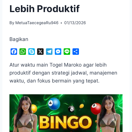
Lebih Produktif
By
MetuaTaecegeaRu946
01/13/2026
Bagikan
F
W
S
X
T
M
L
S
a
h
k
e
e
i
h
c
a
y
l
s
n
a
Atur waktu main Togel Maroko agar lebih
e
t
p
e
s
e
r
produktif dengan strategi jadwal, manajemen
b
s
e
g
e
e
waktu, dan fokus bermain yang tepat.
o
A
r
n
o
p
a
g
k
p
m
e
r