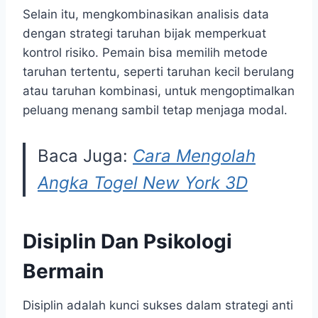
Selain itu, mengkombinasikan analisis data
dengan strategi taruhan bijak memperkuat
kontrol risiko. Pemain bisa memilih metode
taruhan tertentu, seperti taruhan kecil berulang
atau taruhan kombinasi, untuk mengoptimalkan
peluang menang sambil tetap menjaga modal.
Baca Juga:
Cara Mengolah
Angka Togel New York 3D
Disiplin Dan Psikologi
Bermain
Disiplin adalah kunci sukses dalam strategi anti