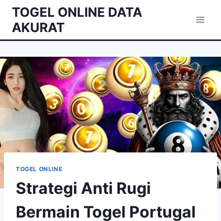
Skip
TOGEL ONLINE DATA
to
AKURAT
content
TOGEL ONLINE
Strategi Anti Rugi
Bermain Togel Portugal