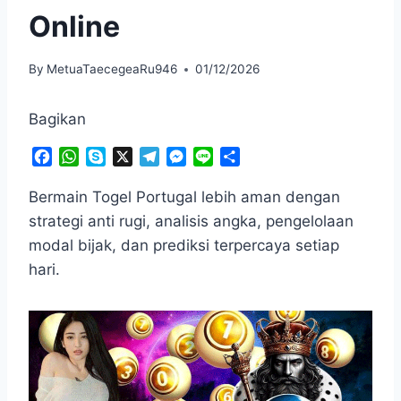
Online
By
MetuaTaecegeaRu946
01/12/2026
Bagikan
F
W
S
X
T
M
L
S
a
h
k
e
e
i
h
c
a
y
l
s
n
a
Bermain Togel Portugal lebih aman dengan
e
t
p
e
s
e
r
strategi anti rugi, analisis angka, pengelolaan
b
s
e
g
e
e
modal bijak, dan prediksi terpercaya setiap
o
A
r
n
hari.
o
p
a
g
k
p
m
e
r