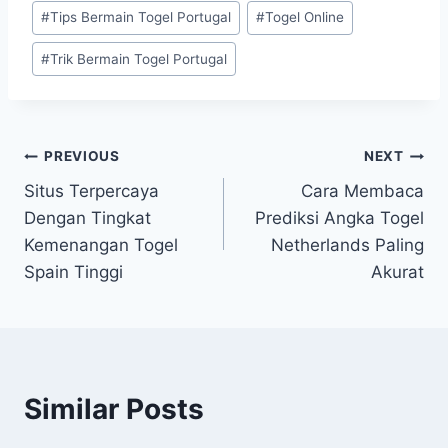
#
Tips Bermain Togel Portugal
#
Togel Online
#
Trik Bermain Togel Portugal
Post
PREVIOUS
NEXT
Situs Terpercaya
Cara Membaca
navigation
Dengan Tingkat
Prediksi Angka Togel
Kemenangan Togel
Netherlands Paling
Spain Tinggi
Akurat
Similar Posts