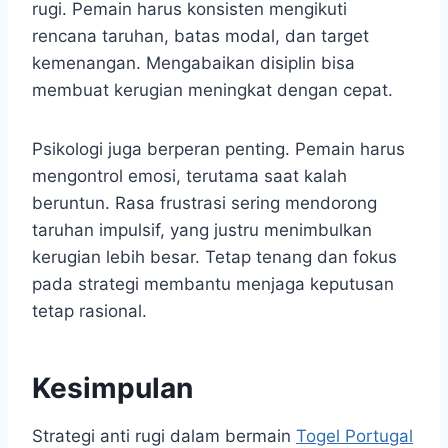
rugi. Pemain harus konsisten mengikuti
rencana taruhan, batas modal, dan target
kemenangan. Mengabaikan disiplin bisa
membuat kerugian meningkat dengan cepat.
Psikologi juga berperan penting. Pemain harus
mengontrol emosi, terutama saat kalah
beruntun. Rasa frustrasi sering mendorong
taruhan impulsif, yang justru menimbulkan
kerugian lebih besar. Tetap tenang dan fokus
pada strategi membantu menjaga keputusan
tetap rasional.
Kesimpulan
Strategi anti rugi dalam bermain
Togel Portugal