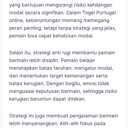
yang bertujuan mengurangi risiko kehilangan
modal secara signifikan. Dalam Togel Portugal
online, keberuntungan memang memegang
peran penting, tetapi tanpa strategi yang jelas,
pemain bisa cepat kehabisan modal.
Selain itu, strategi anti rugi membantu pemain
bermain lebih disiplin. Pemain belajar
menetapkan batas taruhan, mengatur modal,
dan menentukan target kemenangan serta
batas kerugian. Dengan begitu, emosi tidak
menguasai keputusan bermain, sehingga risiko
kerugian beruntun dapat ditekan.
Strategi ini juga membuat pengalaman bermain
lebih menyenangkan. Alih-alih fokus pada