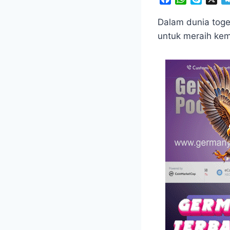
a
h
k
c
a
y
Dalam dunia toge
e
t
p
untuk meraih kem
b
s
e
o
A
o
p
k
p