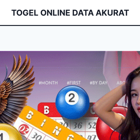
TOGEL ONLINE DATA AKURAT