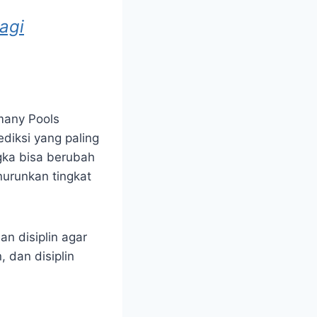
agi
many Pools
diksi yang paling
ngka bisa berubah
nurunkan tingkat
n disiplin agar
 dan disiplin