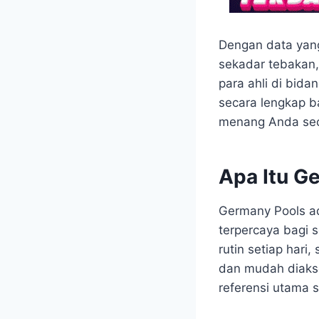
Dengan data yang
sekadar tebakan,
para ahli di bida
secara lengkap 
menang Anda seca
Apa Itu G
Germany Pools ad
terpercaya bagi 
rutin setiap hari
dan mudah diaks
referensi utama