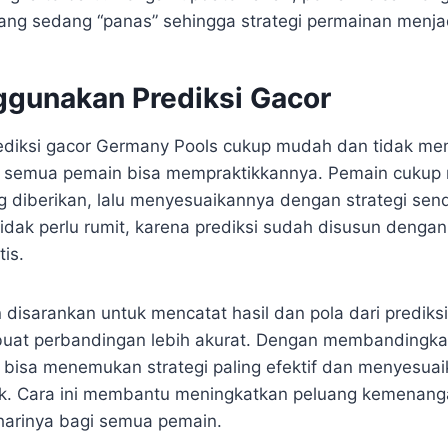
ang sedang “panas” sehingga strategi permainan menjadi
gunakan Prediksi Gacor
diksi gacor Germany Pools cukup mudah dan tidak mem
a semua pemain bisa mempraktikkannya. Pemain cukup 
 diberikan, lalu menyesuaikannya dengan strategi sendi
Tidak perlu rumit, karena prediksi sudah disusun deng
tis.
n disarankan untuk mencatat hasil dan pola dari predik
uat perbandingan lebih akurat. Dengan membandingkan
a bisa menemukan strategi paling efektif dan menyesua
ak. Cara ini membantu meningkatkan peluang kemenang
 harinya bagi semua pemain.