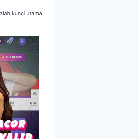
alah kunci utama