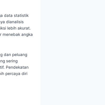
a data statistik
ya dianalisis
si lebih akurat.
dar menebak angka
ng dan peluang
ng sering
tif. Pendekatan
ih percaya diri