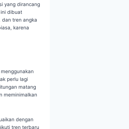
si yang dirancang
ni dibuat
, dan tren angka
biasa, karena
na menggunakan
ak perlu lagi
hitungan matang
dan meminimalkan
esuaikan dengan
kuti tren terbaru