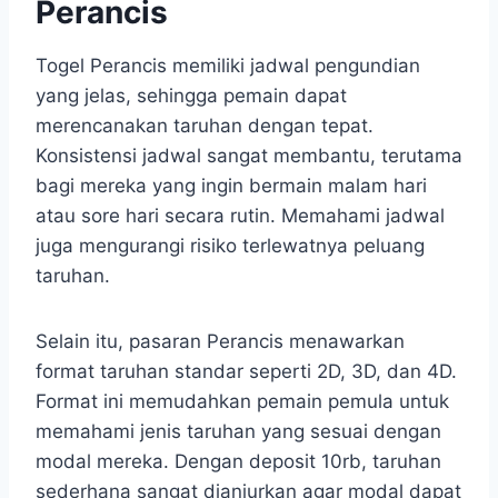
Perancis
Togel Perancis memiliki jadwal pengundian
yang jelas, sehingga pemain dapat
merencanakan taruhan dengan tepat.
Konsistensi jadwal sangat membantu, terutama
bagi mereka yang ingin bermain malam hari
atau sore hari secara rutin. Memahami jadwal
juga mengurangi risiko terlewatnya peluang
taruhan.
Selain itu, pasaran Perancis menawarkan
format taruhan standar seperti 2D, 3D, dan 4D.
Format ini memudahkan pemain pemula untuk
memahami jenis taruhan yang sesuai dengan
modal mereka. Dengan deposit 10rb, taruhan
sederhana sangat dianjurkan agar modal dapat