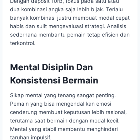
Dengan deposit 10rb, fokus pada satu atau
dua kombinasi angka saja lebih bijak. Terlalu
banyak kombinasi justru membuat modal cepat
habis dan sulit mengevaluasi strategi. Analisis
sederhana membantu pemain tetap efisien dan
terkontrol.
Mental Disiplin Dan
Konsistensi Bermain
Sikap mental yang tenang sangat penting.
Pemain yang bisa mengendalikan emosi
cenderung membuat keputusan lebih rasional,
terutama saat bermain dengan modal kecil.
Mental yang stabil membantu menghindari
taruhan impulsif.