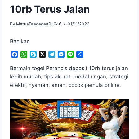
10rb Terus Jalan
By
MetuaTaecegeaRu946
01/11/2026
Bagikan
F
W
S
X
T
M
L
S
a
h
k
e
e
i
h
c
a
y
l
s
n
a
Bermain togel Perancis deposit 10rb terus jalan
e
t
p
e
s
e
r
lebih mudah, tips akurat, modal ringan, strategi
b
s
e
g
e
e
efektif, nyaman, aman, cocok pemula online.
o
A
r
n
o
p
a
g
k
p
m
e
r