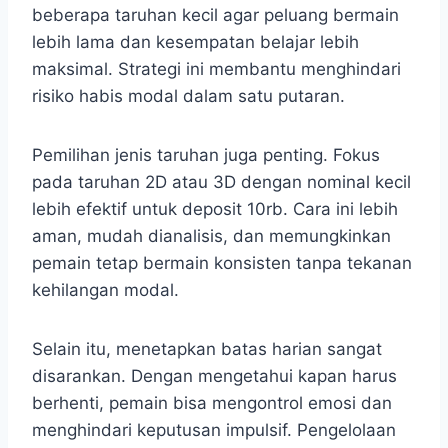
beberapa taruhan kecil agar peluang bermain
lebih lama dan kesempatan belajar lebih
maksimal. Strategi ini membantu menghindari
risiko habis modal dalam satu putaran.
Pemilihan jenis taruhan juga penting. Fokus
pada taruhan 2D atau 3D dengan nominal kecil
lebih efektif untuk deposit 10rb. Cara ini lebih
aman, mudah dianalisis, dan memungkinkan
pemain tetap bermain konsisten tanpa tekanan
kehilangan modal.
Selain itu, menetapkan batas harian sangat
disarankan. Dengan mengetahui kapan harus
berhenti, pemain bisa mengontrol emosi dan
menghindari keputusan impulsif. Pengelolaan