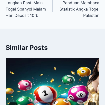
Langkah Pasti Main
Panduan Membaca
navigation
Togel Spanyol Malam
Statistik Angka Togel
Hari Deposit 10rb
Pakistan
Similar Posts