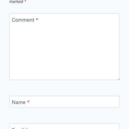
marked
*
Comment
*
Name
*