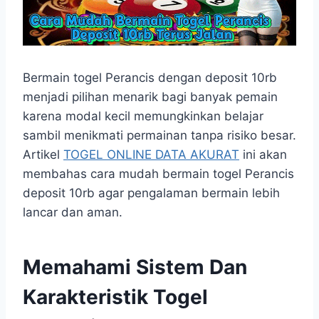
Bermain togel Perancis dengan deposit 10rb
menjadi pilihan menarik bagi banyak pemain
karena modal kecil memungkinkan belajar
sambil menikmati permainan tanpa risiko besar.
Artikel
TOGEL ONLINE DATA AKURAT
ini akan
membahas cara mudah bermain togel Perancis
deposit 10rb agar pengalaman bermain lebih
lancar dan aman.
Memahami Sistem Dan
Karakteristik Togel