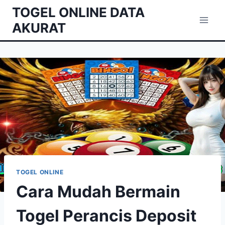
Skip
TOGEL ONLINE DATA
to
AKURAT
content
TOGEL ONLINE
Cara Mudah Bermain
Togel Perancis Deposit