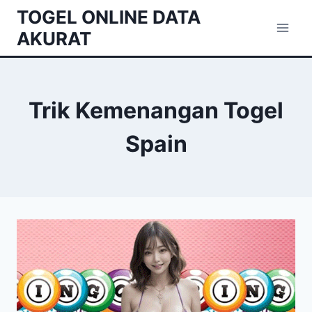
Skip
TOGEL ONLINE DATA
to
AKURAT
content
Trik Kemenangan Togel
Spain