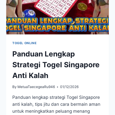
TOGEL ONLINE
Panduan Lengkap
Strategi Togel Singapore
Anti Kalah
By
MetuaTaecegeaRu946
01/12/2026
Panduan lengkap strategi Togel Singapore
anti kalah, tips jitu dan cara bermain aman
untuk meningkatkan peluang menang