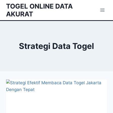
Skip
TOGEL ONLINE DATA
to
AKURAT
content
Strategi Data Togel