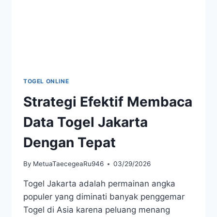
TOGEL ONLINE
Strategi Efektif Membaca
Data Togel Jakarta
Dengan Tepat
By
MetuaTaecegeaRu946
03/29/2026
Togel Jakarta adalah permainan angka
populer yang diminati banyak penggemar
Togel di Asia karena peluang menang