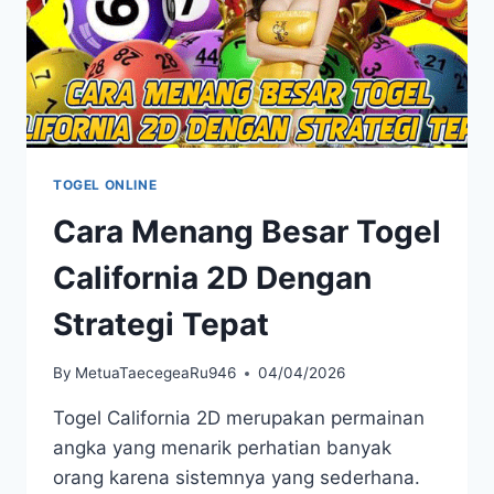
TOGEL ONLINE
Cara Menang Besar Togel
California 2D Dengan
Strategi Tepat
By
MetuaTaecegeaRu946
04/04/2026
Togel California 2D merupakan permainan
angka yang menarik perhatian banyak
orang karena sistemnya yang sederhana.