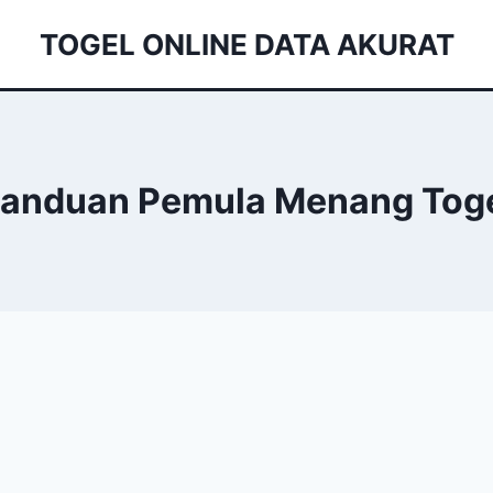
TOGEL ONLINE DATA AKURAT
anduan Pemula Menang Tog