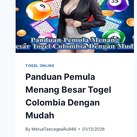
TOGEL ONLINE
Panduan Pemula
Menang Besar Togel
Colombia Dengan
Mudah
By
MetuaTaecegeaRu946
01/13/2026