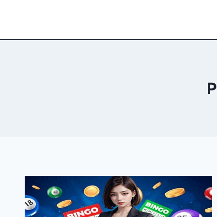
Skip
to
content
P