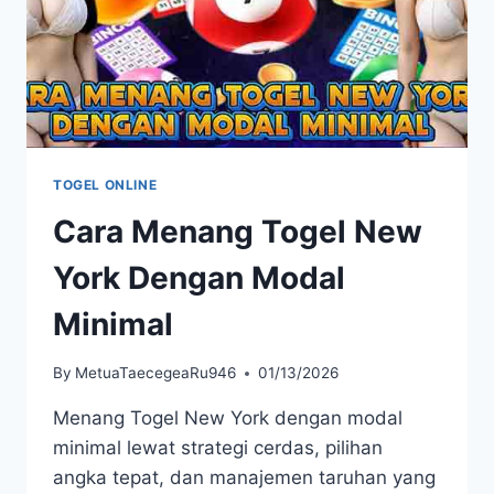
TOGEL ONLINE
Cara Menang Togel New
York Dengan Modal
Minimal
By
MetuaTaecegeaRu946
01/13/2026
Menang Togel New York dengan modal
minimal lewat strategi cerdas, pilihan
angka tepat, dan manajemen taruhan yang