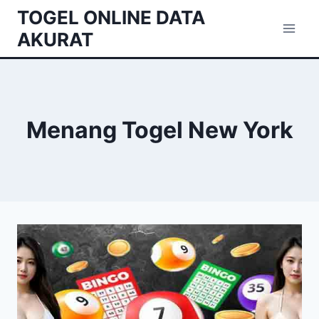
Skip
TOGEL ONLINE DATA
to
AKURAT
content
Menang Togel New York