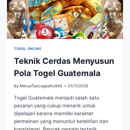
TOGEL ONLINE
Teknik Cerdas Menyusun
Pola Togel Guatemala
By
MetuaTaecegeaRu946
01/11/2026
Togel Guatemala menjadi salah satu
pasaran yang cukup menarik untuk
dipelajari karena memiliki karakter
permainan yang menuntut ketelitian dan
konsistensi. Banyak pemain tertarik