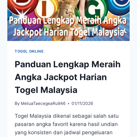
TOGEL ONLINE
Panduan Lengkap Meraih
Angka Jackpot Harian
Togel Malaysia
By
MetuaTaecegeaRu946
01/11/2026
Togel Malaysia dikenal sebagai salah satu
pasaran angka favorit karena hasil undian
yang konsisten dan jadwal pengeluaran